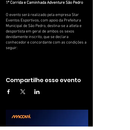
1ª Corrida e Caminhada Adventure São Pedro
O evento será realizado pela empresa Star
Eventos Esportivos, com apoio da Prefeitura
Municipal de São Pedro, destina-se a atleta e
desportista em geral de ambos os sexos
devidamente inscrito, que se declara
conhecedor e concordante com as condições a
seguir:
Data:
28/08/2022
Horários:
- Concentração: 07h00
Largada 6 Km:
08h00
Largada Caminhada: 08h20
Local:
Museu Gustavo Teixeira, Rua: Joaquim
Compartilhe esse evento
Teixeira de Toledo, 524 – Centro, São Pedro – SP
CEP: 13520-000
Distâncias:
Corridas de 6 km e Caminhada de 3
km.
Idade mínima:
14 anos para os 6 km da corrida.
Premiação:
- Premiados na classificação geral
serão exclusos da premiação por faixa etária -
A premiação terá como data base a idade no dia
31/12/2022 – Todos os atletas que cruzarem a