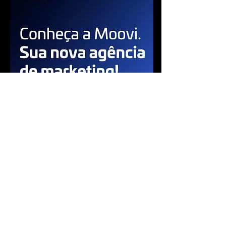
Publicidade
Corpus Eventos Esportivos
email: corpus@mpc.com.br |
R. Dona Ana Gonzaga, 195 -
Taquaral, Campinas - SP - 13076-140