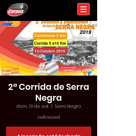
2ª Corrida de Serra
Negra
dom., 13 de out.
  |  
Serra Negra
cwfcwcwd