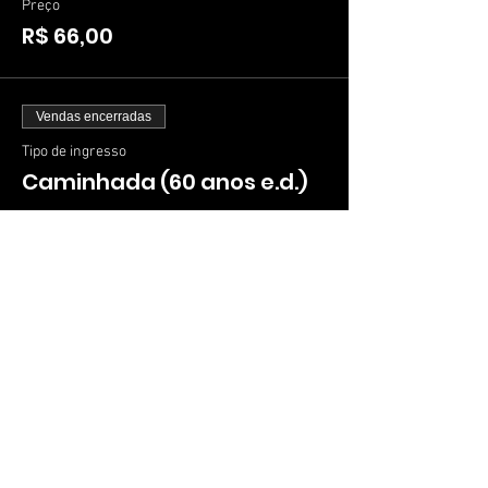
Preço
R$ 66,00
Vendas encerradas
Tipo de ingresso
Caminhada (60 anos e.d.)
Mais informações
Preço
R$ 41,00
Vendas encerradas
Tipo de ingresso
Caminhada (PNE)
Mais informações