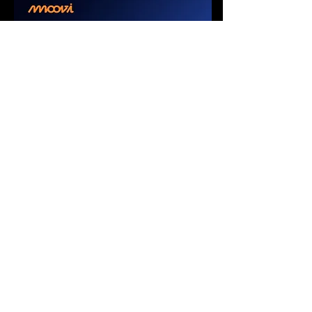
Publicidade
Corpus Eventos Esportivos
email: corpus@mpc.com.br |
R. Dona Ana Gonzaga, 195 -