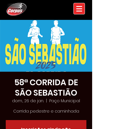
58ª CORRIDA DE
SÃO SEBASTIÃO
dom., 26 de jan.
  |  
Paço Municipal
Corrida pedestre e caminhada