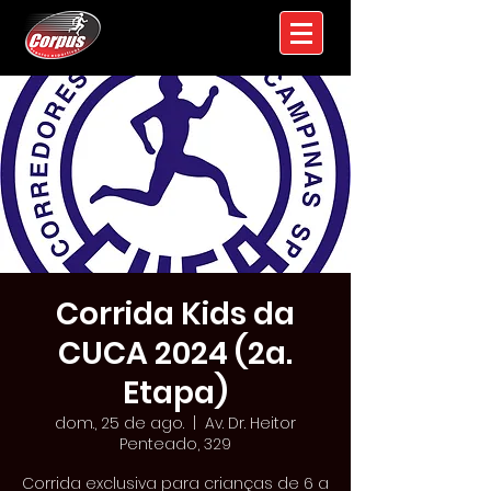
Corrida Kids da
CUCA 2024 (2a.
Etapa)
dom., 25 de ago.
  |  
Av. Dr. Heitor
Penteado, 329
Corrida exclusiva para crianças de 6 a