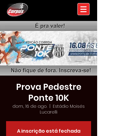
Prova Pedestre
Ponte 10K
dom., 16 de ago.
  |  
Estádio Moisés
Lucarelli
A inscrição está fechada